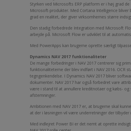
Styrken ved Microsofts ERP platform er i høj grad d
Microsoft-produkter. Med Cortana Intelligence bliver 
grad en realitet, der giver virksomhernes større indsigt
Den stadig forbedrede Integration med Microsoft Flo
arbejde på. Microsoft Flow er udviklet til at automat
Med PowerApps kan brugerne oprette særligt tilpasse
Dynamics NAV 2017 funktionaliteter
De mange forbedringer i NAV 2017 centrerer sig prim
funktionaliteterne der blev indført i NAV 2016. OCR st
tegngenkendelse. I Dynamics NAV 2017 bliver software
dokumenter. NAV 2017 har også forbedret vare attribu
være i stand til at annullere kreditnotaer og købs- o
afstemninger.
Ambitionen med NAV 2017 er, at brugerne skal kunne 
at der i løsningen vil være underretninger der tilbyder
Med indlejret Power BI er det nemt at oprette indsig
NAV 2017 rolle center.