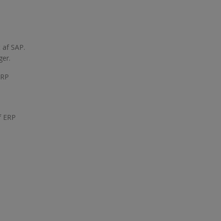
t af SAP.
ger.
ERP
i
f ERP