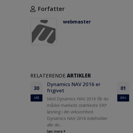
Forfatter
webmaster
RELATERENDE
ARTIKLER
016 er
Opgradere til Dynamics
01
01
NAV 2015
dec
dec
016 får du
Anvender du Navision Attain,
keste ERP
Navision 4.0, 5.0, 2009 eller
hed.
2013? Den nye Dynamics NAV
indeholder
2015 rummer mange
muligheder for en...
læs mere