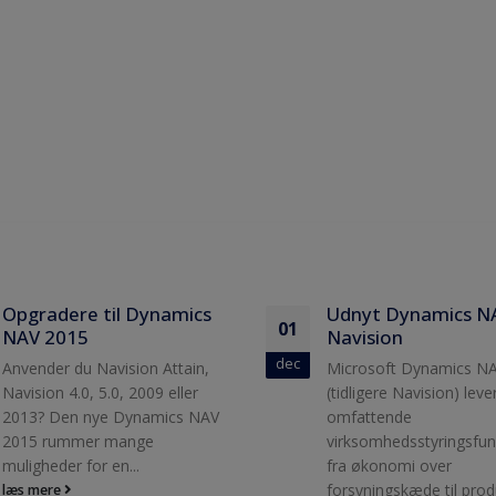
Udnyt Dynamics NAV /
Dynamics NAV 2016
30
Navision
frigivet
okt
Microsoft Dynamics NAV
Med Dynamics NAV 201
(tidligere Navision) leverer
måske markeds stærke
omfattende
løsning i din virksomhed
virksomhedsstyringsfunktionalitet,
Dynamics NAV 2016 ind
fra økonomi over
alle de...
forsyningskæde til produktion
læs mere