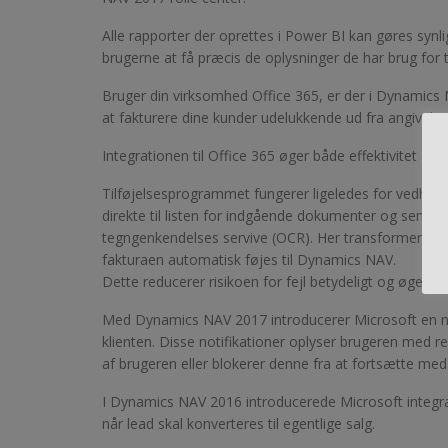
Alle rapporter der oprettes i Power BI kan gøres synl
brugerne at få præcis de oplysninger de har brug for t
Bruger din virksomhed Office 365, er der i Dynamics N
at fakturere dine kunder udelukkende ud fra angivelser
Integrationen til Office 365 øger både effektivitet og 
Tilføjelsesprogrammet fungerer ligeledes for vedhæfte
direkte til listen for indgående dokumenter og sende
tegngenkendelses servive (OCR). Her transformeres do
fakturaen automatisk føjes til Dynamics NAV.
Dette reducerer risikoen for fejl betydeligt og øger d
Med Dynamics NAV 2017 introducerer Microsoft en ny 
klienten. Disse notifikationer oplyser brugeren med 
af brugeren eller blokerer denne fra at fortsætte m
I Dynamics NAV 2016 introducerede Microsoft integra
når lead skal konverteres til egentlige salg.