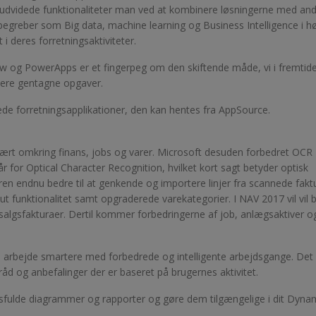
e udvidede funktionaliteter man ved at kombinere løsningerne med an
begreber som Big data, machine learning og Business Intelligence i h
 i deres forretningsaktiviteter.
w og PowerApps er et fingerpeg om den skiftende måde, vi i fremtide
isere gentagne opgaver.
de forretningsapplikationer, den kan hentes fra AppSource.
ært omkring finans, jobs og varer. Microsoft desuden forbedret OCR
år for Optical Character Recognition, hvilket kort sagt betyder optisk
n endnu bedre til at genkende og importere linjer fra scannede fakt
t funktionalitet samt opgraderede varekategorier. I NAV 2017 vil vil 
g salgsfakturaer. Dertil kommer forbedringerne af job, anlægsaktiver o
arbejde smartere med forbedrede og intelligente arbejdsgange. Det 
 råd og anbefalinger der er baseret på brugernes aktivitet.
tsfulde diagrammer og rapporter og gøre dem tilgængelige i dit Dyna