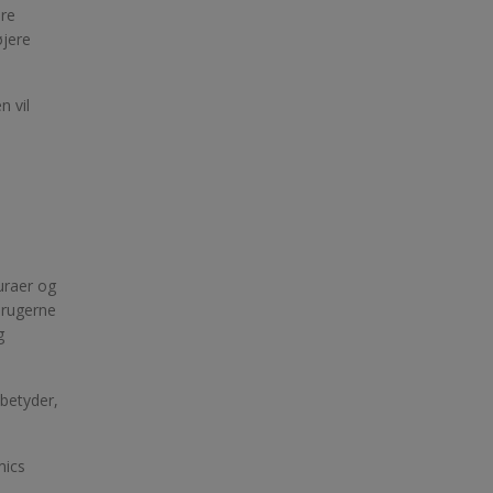
dre
øjere
n vil
uraer og
brugerne
g
betyder,
mics