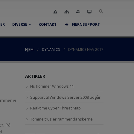
LER
DIVERSE
KONTAKT
FJERNSUPPORT
HJEM
DYNAMICS
DYNAMICS NAV 2017
ARTIKLER
Nu kommer Windows 11
Support til Windows Server 2008 udgår
kommer vi
Real-time Cyber Threat Map
Tomme trusler rammer danskerne
er. På
et