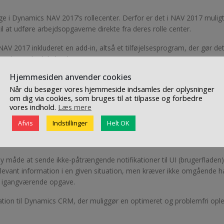
ige i Dynamics NAV 2017’s rollecenter. Derfor er det i NAV 2017 muligt
il at udføre arbejdsopgaverne direkte fra deres rolle center.
AV 2017 inkluderet en add-in, altså et tilføjelsesprogram, der gør det
 i din Outlook kalender.
Hjemmesiden anvender cookies
minimere risikoen for fejl
Når du besøger vores hjemmeside indsamles der oplysninger
de filer i mails. Det betyder du, at du kan sende vedhæftede filer em
om dig via cookies, som bruges til at tilpasse og forbedre
vores indhold.
Læs mere
 de vedhæftede dokumenter, eksempelvis PDF-filer, til en optisk
kumenterne til et digitalt og læsbart format hvorefter oplysningerne
Afvis
Indstillinger
Helt OK
ermed produktiviteten.
måde at sende ikke-påtrængende notifikationer til UI (brugerfladen)
relevant information i en given situation, men kræver ikke omgående h
ed igangværende opgave.
tion til Dynamics CRM, der muliggør en optimeret og problemfri opl