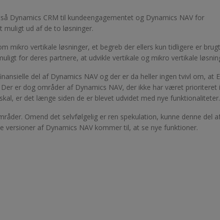
 altså Dynamics CRM til kundeengagementet og Dynamics NAV for
 muligt ud af de to løsninger.
 mikro vertikale løsninger, et begreb der ellers kun tidligere er brug
muligt for deres partnere, at udvikle vertikale og mikro vertikale løsnin
 finansielle del af Dynamics NAV og der er da heller ingen tvivl om, at 
 Der er dog områder af Dynamics NAV, der ikke har været prioriteret 
l, er det længe siden de er blevet udvidet med nye funktionaliteter.
råder. Omend det selvfølgelig er ren spekulation, kunne denne del a
ge versioner af Dynamics NAV kommer til, at se nye funktioner.